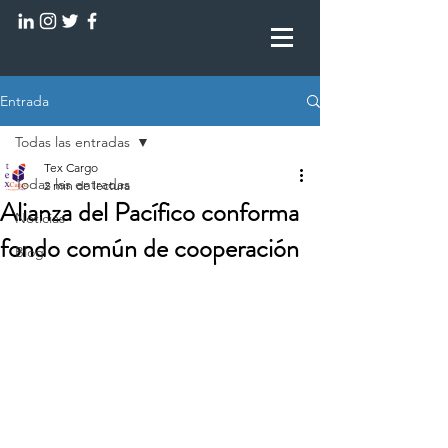
Entrada
Todas las entradas
Tex Cargo
Todas las entradas
2 min de lectura
Alianza del Pacífico conforma
Noticias
fondo común de cooperación
Blog