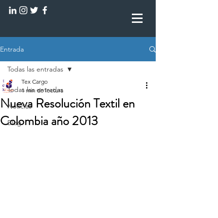
Entrada
Todas las entradas
Tex Cargo
Todas las entradas
1 min de lectura
Nueva Resolución Textil en
Noticias
Colombia año 2013
Blog