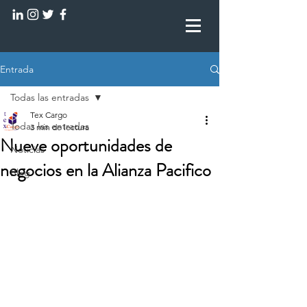
Entrada
Todas las entradas
Tex Cargo
Todas las entradas
3 min de lectura
Nueve oportunidades de
Noticias
negocios en la Alianza Pacifico
Blog