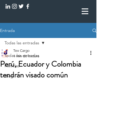
Entrada
Todas las entradas
Tex Cargo
Todas las entradas
1 min de lectura
Perú, Ecuador y Colombia
Noticias
tendrán visado común
Blog